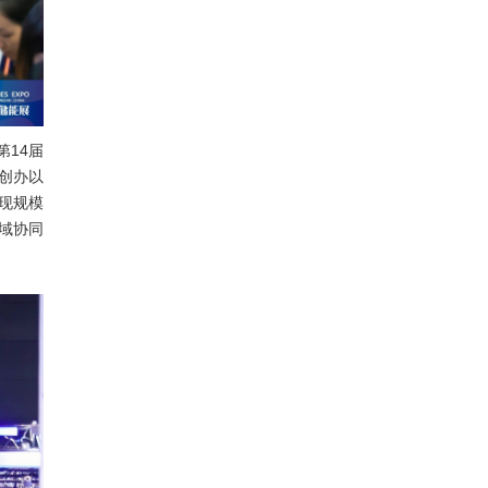
第14届
年创办以
现规模
域协同